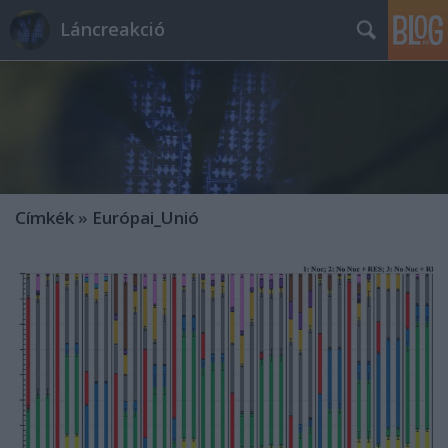
Láncreakció
Címkék
»
Európai_Unió