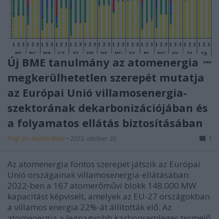
Új BME tanulmány az atomenergia
megkerülhetetlen szerepét mutatja
az Európai Unió villamosenergia-
szektorának dekarbonizációjában és
a folyamatos ellátás biztosításában
Prof. Dr. Aszódi Attila
•
2023. október 30.
1
Az atomenergia fontos szerepet játszik az Európai
Unió országainak villamosenergia-ellátásában:
2022-ben a 167 atomerőművi blokk 148.000 MW
kapacitást képviselt, amelyek az EU-27 országokban
a villamos energia 22%-át állították elő. Az
atomenergia a legnagyobb karbonsemleges termelő