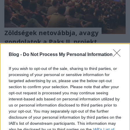
Zöldségek netovábbja, avagy
gondolatok a Paks II. projekt
környezetvédelmi engedélyéhez
Blog -
Do Not Process My Personal Information
kapcsolódó zöld támadásokról
Prof. Dr. Aszódi Attila
•
2017. november 14.
4
If you wish to opt-out of the sale, sharing to third parties, or
processing of your personal or sensitive information for
targeted advertising by us, please use the below opt-out
Az elmúlt időszakban több hírportálon is megjelent
section to confirm your selection. Please note that after your
az a hír, mely szerint az Energiaklub és a Greenpeace
opt-out request is processed you may continue seeing
Strasbourgba, az Emberi Jogok Európai Bírósága elé
interest-based ads based on personal information utilized by
vinné Paks II. környezetvédelmi engedélyezésének
us or personal information disclosed to third parties prior to
ügyét, miután a Pécsi Törvényszék elutasította késve
your opt-out. You may separately opt-out of the further
beérkezett keresetlevelüket. A Pécsi…
disclosure of your personal information by third parties on the
IAB’s list of downstream participants. This information may
also be disclosed by us to third parties on the
IAB’s List of