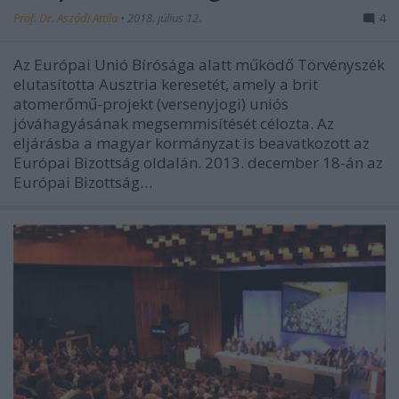
Prof. Dr. Aszódi Attila
•
2018. július 12.
4
Az Európai Unió Bírósága alatt működő Törvényszék
elutasította Ausztria keresetét, amely a brit
atomerőmű-projekt (versenyjogi) uniós
jóváhagyásának megsemmisítését célozta. Az
eljárásba a magyar kormányzat is beavatkozott az
Európai Bizottság oldalán. 2013. december 18-án az
Európai Bizottság…