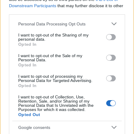
Downstream Participants
that may further disclose it to other
third parties.
Please note that this website/app uses one or more Google
Personal Data Processing Opt Outs
services and may gather and store information including but
not limited to your visit or usage behaviour. You may click to
I want to opt-out of the Sharing of my
personal data.
grant or deny consent to Google and its third-party tags to
Opted In
use your data for below specified purposes in below Google
consent section.
I want to opt-out of the Sale of my
Personal Data.
Opted In
I want to opt-out of processing my
Personal Data for Targeted Advertising.
Opted In
A megvalósítás szakaszába lép a
I want to opt-out of Collection, Use,
Paks-2 projekt
Retention, Sale, and/or Sharing of my
Personal Data that Is Unrelated with the
Purposes for which it was collected.
Prof. Dr. Aszódi Attila
•
2017. április 20.
3
Opted Out
Újabb mérföldkőhöz érkezett a két új paksi blokk
Google consents
előkészítése: a másodfokú környezetvédelmi