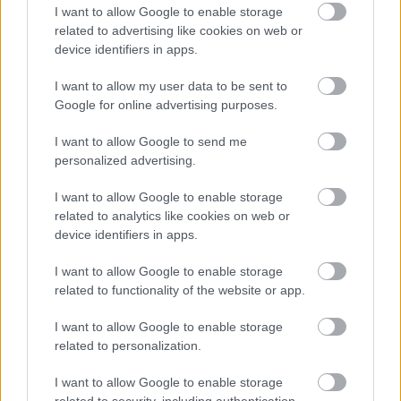
I want to allow Google to enable storage
hatóság helybenhagyta a 2016. szeptember 29-én
related to advertising like cookies on web or
kiadott környezetvédelmi engedélyt. Az előkészítési
device identifiers in apps.
szakasz egy nagyon fontos része ezennel lezárult, a
következő lépés a létesítési engedélyezés, majd az…
I want to allow my user data to be sent to
Google for online advertising purposes.
I want to allow Google to send me
personalized advertising.
I want to allow Google to enable storage
related to analytics like cookies on web or
device identifiers in apps.
I want to allow Google to enable storage
related to functionality of the website or app.
I want to allow Google to enable storage
related to personalization.
I want to allow Google to enable storage
Szabad a pálya a brit atomerőmű-