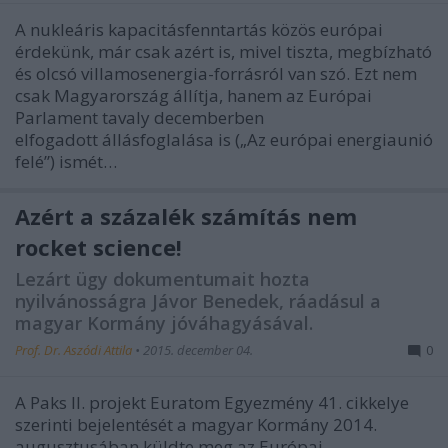
A nukleáris kapacitásfenntartás közös európai
érdekünk, már csak azért is, mivel tiszta, megbízható
és olcsó villamosenergia-forrásról van szó. Ezt nem
csak Magyarország állítja, hanem az Európai
Parlament tavaly decemberben
elfogadott állásfoglalása is („Az európai energiaunió
felé”) ismét…
Azért a százalék számítás nem
rocket science!
Lezárt ügy dokumentumait hozta
nyilvánosságra Jávor Benedek, ráadásul a
magyar Kormány jóváhagyásával.
Prof. Dr. Aszódi Attila
•
2015. december 04.
0
A Paks II. projekt Euratom Egyezmény 41. cikkelye
szerinti bejelentését a magyar Kormány 2014.
augusztusában küldte meg az Európai